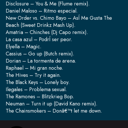
Disclosure – You & Me (Flume remix).
Daniel Maloso – Ritmo especial.
New Order vs. Chimo Bayo – AsÍ Me Gusta The
Beach (Sweet Drinkz Mash Up).
Amatria – Chinches (Dj Capo remix).
La casa azul – PodrÍ ser peor.
Elyella – Magic.
Cassius – Go up (Butch remix).
Dorian – La tormenta de arena.
Raphael – Mi gran noche.
The Hives – Try it again.
The Black Keys – Lonely boy.
Ilegales – Problema sexual.
The Ramones – Blitzkrieg Bop.
Neuman – Turn it up (David Kano remix).
The Chainsmokers – Donâ€™t let me down.