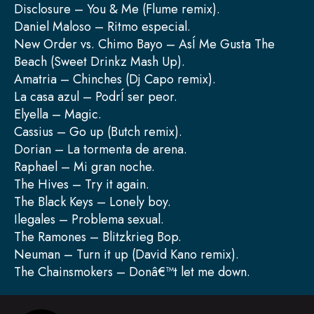
Disclosure – You & Me (Flume remix).
Daniel Maloso – Ritmo especial.
New Order vs. Chimo Bayo – AsÍ Me Gusta The
Beach (Sweet Drinkz Mash Up).
Amatria – Chinches (Dj Capo remix).
La casa azul – PodrÍ ser peor.
Elyella – Magic.
Cassius – Go up (Butch remix).
Dorian – La tormenta de arena.
Raphael – Mi gran noche.
The Hives – Try it again.
The Black Keys – Lonely boy.
Ilegales – Problema sexual.
The Ramones – Blitzkrieg Bop.
Neuman – Turn it up (David Kano remix).
The Chainsmokers – Donâ€™t let me down.