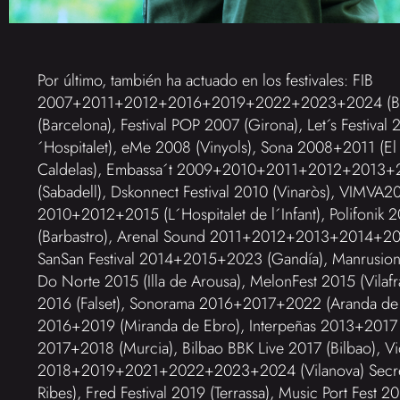
Por último, también ha actuado en los festivales: FIB
2007+2011+2012+2016+2019+2022+2023+2024 (Ben
(Barcelona), Festival POP 2007 (Girona), Let´s Festi
´Hospitalet), eMe 2008 (Vinyols), Sona 2008+2011 (El
Caldelas), Embassa´t 2009+2010+2011+2012+2013
(Sabadell), Dskonnect Festival 2010 (Vinaròs), VIMVA20
2010+2012+2015 (L´Hospitalet de l´Infant), Polifoni
(Barbastro), Arenal Sound 2011+2012+2013+2014+20
SanSan Festival 2014+2015+2023 (Gandía), Manrusioni
Do Norte 2015 (Illa de Arousa), MelonFest 2015 (Vila
2016 (Falset), Sonorama 2016+2017+2022 (Aranda de 
2016+2019 (Miranda de Ebro), Interpeñas 2013+2017
2017+2018 (Murcia), Bilbao BBK Live 2017 (Bilbao), Vid
2018+2019+2021+2022+2023+2024 (Vilanova) Secret 
Ribes), Fred Festival 2019 (Terrassa), Music Port Fest 2