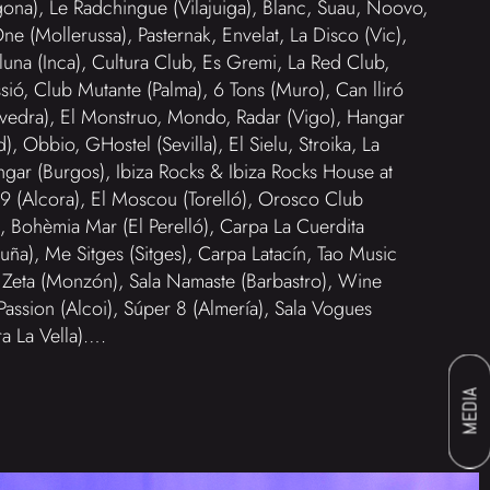
gona), Le Radchingue (Vilajuiga), Blanc, Suau, Noovo,
One (Mollerussa), Pasternak, Envelat, La Disco (Vic),
Lluna (Inca), Cultura Club, Es Gremi, La Red Club,
ió, Club Mutante (Palma), 6 Tons (Muro), Can lliró
evedra), El Monstruo, Mondo, Radar (Vigo), Hangar
d), Obbio, GHostel (Sevilla), El Sielu, Stroika, La
ngar (Burgos), Ibiza Rocks & Ibiza Rocks House at
 29 (Alcora), El Moscou (Torelló), Orosco Club
 Bohèmia Mar (El Perelló), Carpa La Cuerdita
uña), Me Sitges (Sitges), Carpa Latacín, Tao Music
b Zeta (Monzón), Sala Namaste (Barbastro), Wine
assion (Alcoi), Súper 8 (Almería), Sala Vogues
ra La Vella)….
MEDIA