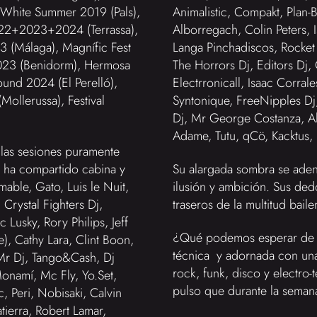
 White Summer 2019 (Pals),
Animalistic, Compakt, Plan-B
022+2023+2024 (Terrassa),
Alborregach, Colin Peters, I
 (Málaga), Magnífic Fest
Langa Pinchadiscos, Rocket 
2023 (Benidorm), Hermosa
The Horrors Dj, Editors Dj, 
ound 2024 (El Perelló),
Electrronicall, Isaac Corral
Mollerussa), Festival
Syntonique, FreeNipples Dj,
Dj, Mr George Costanza, Al
Adame, Tutu, qCö, Kacktus,
 las sesiones puramente
 ha compartido cabina y
Su alargada sombra se adent
able, Gato, Luis le Nuit,
ilusión y ambición. Sus de
Crystal Fighters Dj,
traseros de la multitud bai
Lusky, Rory Philips, Jeff
¿Qué podemos esperar de é
, Cathy Lara, Clint Boon,
técnica y adornada con una
 Mr Dj, Tango&Cash, Dj
rock, funk, disco y electro
onamí, Mc Fly, Yo.Set,
pulso que durante la sema
, Peri, Nobisaki, Calvin
atierra, Robert Lamar,