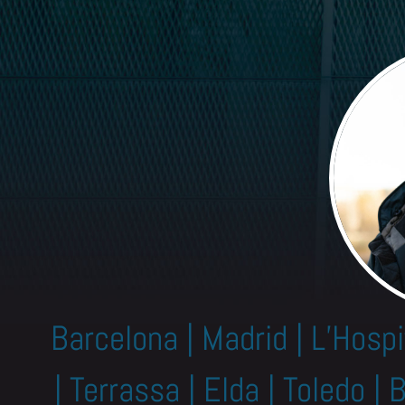
Barcelona | Madrid | L’Hospi
| Terrassa | Elda | Toledo | 