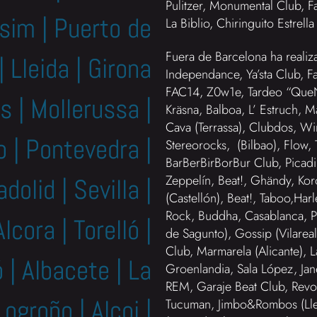
Pulitzer, Monumental Club, Fa
ssim | Puerto de
La Biblio, Chiringuito Estre
Fuera de Barcelona ha reali
| Lleida | Girona
Independance, Ya’sta Club, F
FAC14, Z0w1e, Tardeo “QueNo
us | Mollerussa |
Kräsna, Balboa, L’ Estruch, M
Cava (Terrassa), Clubdos, Wi
o | Pontevedra |
Stereorocks, (Bilbao), Flow, 
BarBerBirBorBur Club, Picadil
Zeppelín, Beat!, Ghändy, K
adolid | Sevilla |
(Castellón), Beat!, Taboo,
Rock, Buddha, Casablanca, Pi
lcora | Torelló |
de Sagunto), Gossip (Vilareal
Club, Marmarela (Alicante), 
 | Albacete | La
Groenlandia, Sala López, Jane
REM, Garaje Beat Club, Revolv
Logroño | Alcoi |
Tucuman, Jimbo&Rombos (Llei