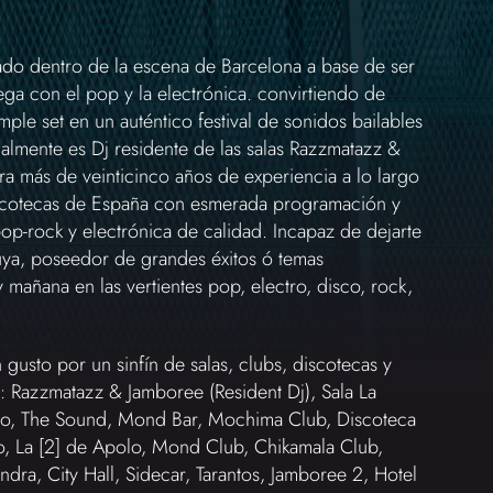
do dentro de la escena de Barcelona a base de ser
ega con el pop y la electrónica. convirtiendo de
mple set en un auténtico festival de sonidos bailables
ualmente es Dj residente de las salas Razzmatazz &
ra más de veinticinco años de experiencia a lo largo
discotecas de España con esmerada programación y
op-rock y electrónica de calidad. Incapaz de dejarte
suya, poseedor de grandes éxitos ó temas
mañana en las vertientes pop, electro, disco, rock,
gusto por un sinfín de salas, clubs, discotecas y
: Razzmatazz & Jamboree (Resident Dj), Sala La
tico, The Sound, Mond Bar, Mochima Club, Discoteca
o, La [2] de Apolo, Mond Club, Chikamala Club,
dra, City Hall, Sidecar, Tarantos, Jamboree 2, Hotel