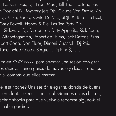
, Les Castizos, Djs From Mars, Kill The Hipsters, Les
s Tropical Dj, Mystery Jets Djs, Claude Von Stroke, Ah-
Dj, Kutxu, Kerito, Xavito De Vito, SDJNX, Bite The Beat,
Gary Powell, Honey & Pie, Las Tea Party Djs,
es, Sideways Dj, Discontrol, Dirty Appetite, Rick Spun,
 Alfabetagamma, Robert de Palma, Jack Dafons, Siria
bert Code, Don Fluor, Dimoni Cucarell, Dj Raid,
 Laeet, Moe Osses, Sergiolo, Dj Pino$, ……
ra en XXXX (xxxx) para afrontar una sesión con gran
dos rápidos tienen ganas de moverse y desean que los
len al compás que ellos marcan.
l esa noche? Una sesión elegante, dotada de buena
 excelente selección musical: Grandes dosis de pop,
-techno-shocks para que vuelva a recobrar alguno/a el
na había perdido….