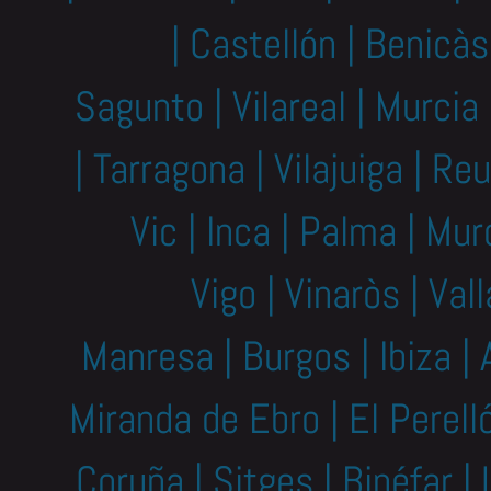
| Castellón | Benicà
Sagunto | Vilareal | Murcia 
| Tarragona | Vilajuiga | Re
Vic | Inca | Palma | Mur
Vigo | Vinaròs | Vall
Manresa | Burgos | Ibiza | A
Miranda de Ebro | El Perelló
Coruña | Sitges | Binéfar | 