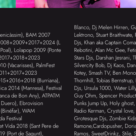
Blanco, Dj Melen Hirren, Ga
icàssim), BAM 2007
Lektrono, Stuart Braithwate,
val 2008+2009+2017+2024 (L
Djs, Khan aka Captain Comat
 Poal), Lolapop 2009 (Ponte
Rebotini, Alan Mc Gee, Fetisc
+2017+2018+2023
Stars Djs, Darshan Jesrani,
10 (Vacarisses), PalmFest
Silvercity Bob, Dj Kaos, Dan
k 2011+2017+2023
Kotey, Smash TV, Ben Mono, M
15+2016+2018 (Burriana),
Thornhill, Tobias Bernstrup
ca 2014 (Manresa), Festival
Djs, Ursula 1000, Water Lilly
franca de Bon Any), ATPATM
Guy Ohm, Spencer Product, 
Duero), Ebrovision
Punks Jump Up, Holy ghost, 
 (Binéfar), WAM
Radio Kerman, Crystal love,
a Festival
Grotesque Djs, Zombie Kids,
Vida 2018 (Sant Pere de
Ramone,Cardopusher, Dorian 
019 (Port de Sagunt),
Ramos, SweetDrinkz, Stile, S