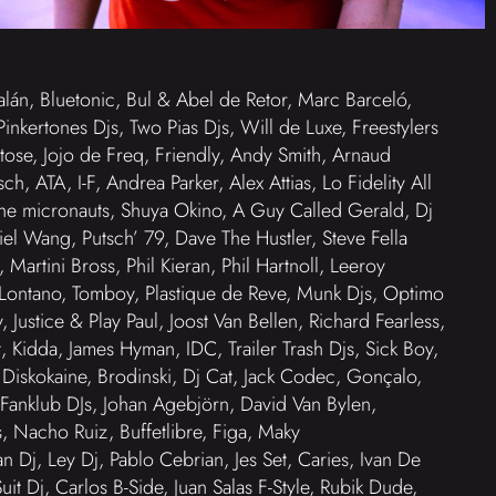
lán, Bluetonic, Bul & Abel de Retor, Marc Barceló,
 Pinkertones Djs, Two Pias Djs, Will de Luxe, Freestylers
ose, Jojo de Freq, Friendly, Andy Smith, Arnaud
h, ATA, I-F, Andrea Parker, Alex Attias, Lo Fidelity All
 The micronauts, Shuya Okino, A Guy Called Gerald, Dj
iel Wang, Putsch’ 79, Dave The Hustler, Steve Fella
artini Bross, Phil Kieran, Phil Hartnoll, Leeroy
, Lontano, Tomboy, Plastique de Reve, Munk Djs, Optimo
, Justice & Play Paul, Joost Van Bellen, Richard Fearless,
Kidda, James Hyman, IDC, Trailer Trash Djs, Sick Boy,
Diskokaine, Brodinski, Dj Cat, Jack Codec, Gonçalo,
 Fanklub DJs, Johan Agebjörn, David Van Bylen,
 Nacho Ruiz, Buffetlibre, Figa, Maky
Dj, Ley Dj, Pablo Cebrian, Jes Set, Caries, Ivan De
uit Dj, Carlos B-Side, Juan Salas F-Style, Rubik Dude,