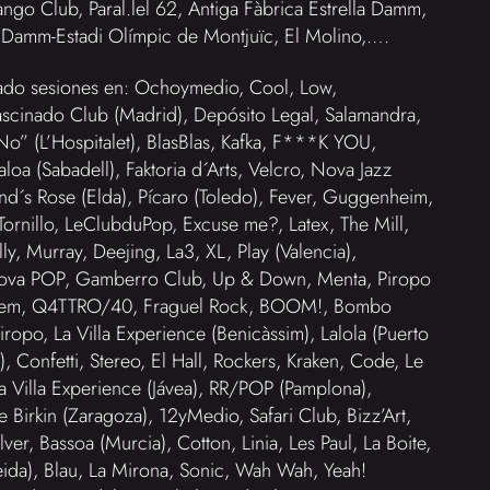
ngo Club, Paral.lel 62, Antiga Fàbrica Estrella Damm,
lla Damm-Estadi Olímpic de Montjuïc, El Molino,….
zado sesiones en: Ochoymedio, Cool, Low,
ascinado Club (Madrid), Depósito Legal, Salamandra,
” (L’Hospitalet), BlasBlas, Kafka, F***K YOU,
aloa (Sabadell), Faktoria d´Arts, Velcro, Nova Jazz
nd´s Rose (Elda), Pícaro (Toledo), Fever, Guggenheim,
Tornillo, LeClubduPop, Excuse me?, Latex, The Mill,
ly, Murray, Deejing, La3, XL, Play (Valencia),
orova POP, Gamberro Club, Up & Down, Menta, Piropo
Harlem, Q4TTRO/40, Fraguel Rock, BOOM!, Bombo
ropo, La Villa Experience (Benicàssim), Lalola (Puerto
), Confetti, Stereo, El Hall, Rockers, Kraken, Code, Le
La Villa Experience (Jávea), RR/POP (Pamplona),
 Birkin (Zaragoza), 12yMedio, Safari Club, Bizz’Art,
er, Bassoa (Murcia), Cotton, Linia, Les Paul, La Boite,
da), Blau, La Mirona, Sonic, Wah Wah, Yeah!