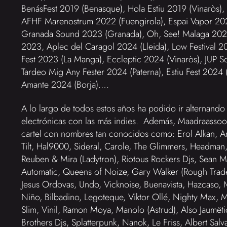
BenásFest 2019 (Benasque), Hola Estiu 2019 (Vinaròs),
AFHF Marenostrum 2022 (Fuengirola), Espai Vapor 2
Granada Sound 2023 (Granada), Oh, See! Malaga 2023
2023, Aplec del Caragol 2024 (Lleida), Low Festival 
Fest 2023 (La Manga), Eccleptic 2024 (Vinaròs), JUP S
Tardeo Mig Any Fester 2024 (Paterna), Estiu Fest 2024 (
Amante 2024 (Borja)….
A lo largo de todos estos años ha podido ir alternando
electrónicas con las más indies. Además, Maadraassoo
cartel con nombres tan conocidos como: Erol Alkan, Am
Tilt, Hal9000, Sideral, Carole, The Glimmers, Headman, 
Reuben & Mira (Ladytron), Riotous Rockers Djs, Sean Mc 
Automatic, Queens of Noize, Gary Walker (Rough Trade)
Jesus Ordovas, Undo, Vicknoise, Buenavista, Hazcaso,
Niño, Bilbadino, Legoteque, Viktor Ollé, Nighty Max, M
Slim, Vinil, Ramon Moya, Manolo (Astrud), Also Jaumëtic
Brothers Djs, Splatterpunk, Nanok, Le Friss, Albert Salv