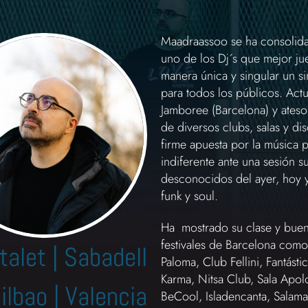
Maadraassoo se ha consolida
uno de los Dj´s que mejor ju
manera única y singular un si
para todos los públicos. Act
Jamboree (Barcelona) y ateso
de diversos clubs, salas y 
firme apuesta por la música p
indiferente ante una sesión 
desconocidos del ayer, hoy y 
funk y soul.
Ha mostrado su clase y buen 
festivales de Barcelona como
talet | Sabadell
Paloma, Club Fellini, Fantás
Karma, Nitsa Club, Sala Apol
Bilbao | Valencia
BeCool, Isladencanta, Salaman