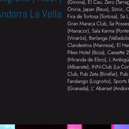
(Girona), El Cau, Zero (Tarra
Oniria, Japan (Reus), Sönic, 
Andorra La Vella
Fira de Tortosa (Tortosa), Sa 
Gran Maraca Club, Sa Possess
(Manacor), Sala Karma (Pont
(Vinaròs), Berlanga (Valladoli
Clandestina (Manresa), El Ha
Pikes Hotel (Ibiza), Cassette
(Miranda de Ebro), L´Ambigú,
(Albacete), INN-Club (La Cor
Club, Pub Zeta (Binéfar), Pu
Fandango (Logroño), Sports P
(Granada), L’ Abarset (Andor