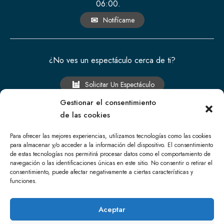
06:00.
Notifícame
¿No ves un espectáculo cerca de ti?
Solicitar Un Espectáculo
Gestionar el consentimiento
de las cookies
Para ofrecer las mejores experiencias, utilizamos tecnologías como las cookies
para almacenar y/o acceder a la información del dispositivo. El consentimiento
de estas tecnologías nos permitirá procesar datos como el comportamiento de
navegación o las identificaciones únicas en este sitio. No consentir o retirar el
DJ Maadraassoo
consentimiento, puede afectar negativamente a ciertas características y
funciones.
Y
I
T
S
Aceptar
o
n
w
p
u
s
i
o