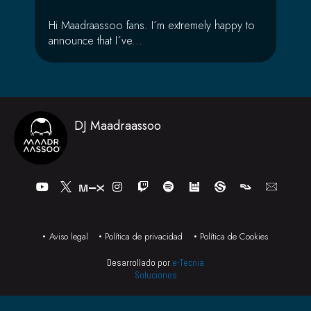
Hi Maadraassoo fans. I´m extremely happy to
announce that I´ve...
DJ Maadraassoo
Y
I
T
S
o
n
w
p
u
s
i
o
t
t
t
t
u
a
c
i
b
g
h
f
Aviso legal
Política de privacidad
Política de Cookies
e
r
y
a
Desarrollado por
e-Tecnia
m
Soluciones