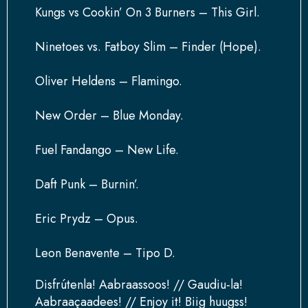
Kungs vs Cookin’ On 3 Burners – This Girl.
Ninetoes vs. Fatboy Slim – Finder (Hope).
Oliver Heldens – Flamingo.
New Order – Blue Monday.
Fuel Fandango – New Life.
Daft Punk – Burnin’.
Eric Prydz – Opus.
Leon Benavente – Tipo D.
Disfrútenla! Aabraassoos! // Gaudiu-la!
Aabraaçaadees! // Enjoy it! Biig huugss!