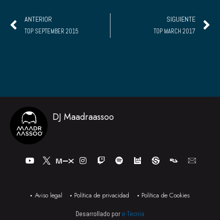
Ant
S
ANTERIOR
SIGUIENTE
TOP SEPTEMBER 2015
TOP MARCH 2017
DJ Maadraassoo
Y
I
T
S
o
n
w
p
u
s
i
o
t
t
t
t
u
a
c
i
b
g
h
f
Aviso legal
Política de privacidad
Política de Cookies
e
r
y
a
Desarrollado por
e-Tecnia
m