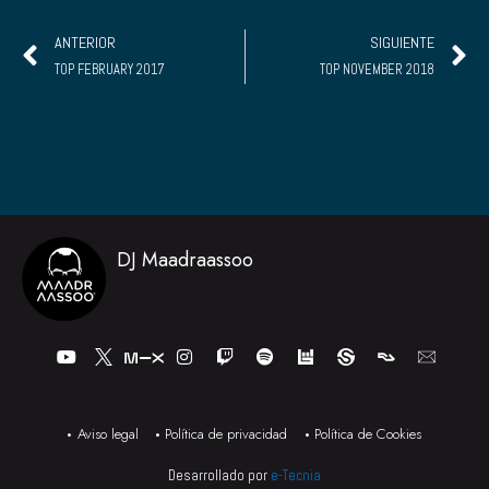
Ant
S
ANTERIOR
SIGUIENTE
TOP FEBRUARY 2017
TOP NOVEMBER 2018
DJ Maadraassoo
Y
I
T
S
o
n
w
p
u
s
i
o
t
t
t
t
u
a
c
i
b
g
h
f
Aviso legal
Política de privacidad
Política de Cookies
e
r
y
a
Desarrollado por
e-Tecnia
m