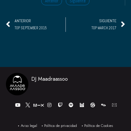
Anterior
Siguiente
Ant
S
ANTERIOR
SIGUIENTE
TOP SEPTEMBER 2015
TOP MARCH 2017
DJ Maadraassoo
Y
I
T
S
o
n
w
p
u
s
i
o
t
t
t
t
u
a
c
i
b
g
h
f
Aviso legal
Política de privacidad
Política de Cookies
e
r
y