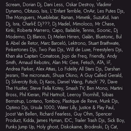
Scream, Dorian Dj, Dani Less, Oskar Destroy, Vladimir
Dynamo, Obtuso, Isis, L´Enfant Terrible, OnAir, Les Putes Djs,
The Monguers, Mueblebar, Raman, Mimetik, SuzuKid, Ivan
Dj, Isra, Charli-E Dj???, Dj Madel, Mimoloco, Mr Chase,
Kinki, Roberta Marrero, Capo, Bailable, Tennis, Soonic, Dj
Moderno, Dj Blanco, Dj Melen Hirren, Galán, Bluetonic, Bul
& Abel de Retor, Marc Barceló, Lektrono, Stuart Braithwate,
Pinkertones Djs, Two Pias Djs, Will de Luxe, Freestylers Djs,
Khan aka Captain Comatose, Jojo de Freq, Friendly, Andy
Smith, Arnaud Rebotini, Alan Mc Gee, Fetisch, ATA, I-F,
Andrea Parker, Alex Attias, Lo Fidelity All Stars Djs, Darshan
Jesrani, The micronauts, Shuya Okino, A Guy Called Gerald,
Dj Silvercity Bob, Dj Kaos, Daniel Wang, Putsch’ 79, Dave
The Hustler, Steve Fella Kotey, Smash TV, Ben Mono, Martini
Bross, Phil Kieran, Phil Hartnoll, Leeroy Thornhill, Tobias
Bernstrup, Lontano, Tomboy, Plastique de Reve, Munk Djs,
Optimo Djs, Ursula 1000, Water Lilly, Justice & Play Paul,
Joost Van Bellen, Richard Fearless, Guy Ohm, Spencer
Product, Kidda, James Hyman, IDC, Trailer Trash Djs, Sick Boy,
Punks Jump Up, Holy ghost, Diskokaine, Brodinski, Dj Cat,