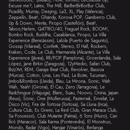
Excuse me?, Latex, The Mill, BarBerBirBorBur Club,
Picadilly, Murray, Deejing, La3, XL, Play (Valencia),
Zeppelín, Beat!, Ghändy, Korova POP, Gamberro Club,
Up & Down, Menta, Piropo (Castellón), Beat!,
Taboo,Harlem, Q4TTRO/40, Fraguel Rock, BOOM!,
Bombo Rock, Buddha, Casablanca, Piropo, La Villa
Experience (Benicàssim), Lalola (Puerto de Sagunto),
Gossip (Vilareal), Confetti, Stereo, El Hall, Rockers,
Kraken, Code, Le Club, Marmarela (Alicante), La Villa
Experience (Jávea), RR/POP (Pamplona), Groenlandia, Sala
López, Jane Birkin (Zaragoza), 12yMedio, Safari Club,
Bizz’Art, REM, Garaje Beat Club, Revolver, Bassoa
(Murcia), Cotton, Linia, Les Paul, La Boite, Tucuman,
Jimbo&Rombos (Lleida), Blau, La Mirona, Sonic, Wah
Wah, Yeah! (Girona), El Cau, Zero (Tarragona), Le
Radchingue (Vilajuiga), Blanc, Suau, Noovo, Oniria, Japan
(Reus), Sönic, One (Mollerussa), Pasternak, Envelat, La
Disco (Vic), Fira de Tortosa (Tortosa), Sa Lluna (Inca),
Cultura Club, Es Gremi, La Red Club, Gran Maraca Club,
Sa Possessió, Club Mutante (Palma), 6 Tons (Muro), Can
lliró (Manacor), Sala Karma (Pontevedra), El Monstruo,
Mondo, Radar (Vigo), Hangar (Vinaròs), Berlanga