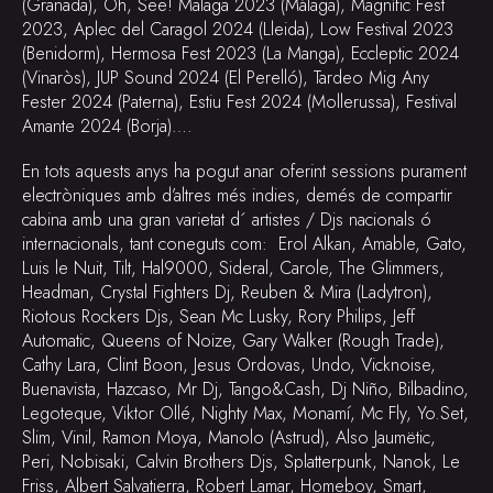
(Granada), Oh, See! Malaga 2023 (Málaga), Magnífic Fest
2023, Aplec del Caragol 2024 (Lleida), Low Festival 2023
(Benidorm), Hermosa Fest 2023 (La Manga), Eccleptic 2024
(Vinaròs), JUP Sound 2024 (El Perelló), Tardeo Mig Any
Fester 2024 (Paterna), Estiu Fest 2024 (Mollerussa), Festival
Amante 2024 (Borja)….
En tots aquests anys ha pogut anar oferint sessions purament
electròniques amb d’altres més indies, demés de compartir
cabina amb una gran varietat d´ artistes / Djs nacionals ó
internacionals, tant coneguts com: Erol Alkan, Amable, Gato,
Luis le Nuit, Tilt, Hal9000, Sideral, Carole, The Glimmers,
Headman, Crystal Fighters Dj, Reuben & Mira (Ladytron),
Riotous Rockers Djs, Sean Mc Lusky, Rory Philips, Jeff
Automatic, Queens of Noize, Gary Walker (Rough Trade),
Cathy Lara, Clint Boon, Jesus Ordovas, Undo, Vicknoise,
Buenavista, Hazcaso, Mr Dj, Tango&Cash, Dj Niño, Bilbadino,
Legoteque, Viktor Ollé, Nighty Max, Monamí, Mc Fly, Yo.Set,
Slim, Vinil, Ramon Moya, Manolo (Astrud), Also Jaumëtic,
Peri, Nobisaki, Calvin Brothers Djs, Splatterpunk, Nanok, Le
Friss, Albert Salvatierra, Robert Lamar, Homeboy, Smart,