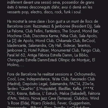
indiferent davant una sessió seva, posseïdor de grans
èxits ó temes desconeguts d’ahir, avui ó demà en les
vessants pop, electro, disco, rock, funk i soul.
Ha mostrat la seva clase i bon gust a un munt de llocs de
Barcelona com: Razzmatazz & Jamboree (Resident Dj), Sala
La Paloma, Club Fellini, Fantástico, The Sound, Mond Bar,
Mochima Club, Discoteca Karma, Nitsa Club, Sala Apolo,
La [2] de Apolo, Mond Club, Chikamala Club, BeCool,
Isladencanta, Salamandra, City Hall, Sidecar, Tarantos,
Jamboree 2, Hotel Pulitzer, Monumental Club, Fango Club,
Paral.lel 62, Antiga Fàbrica Estrella Damm, La Biblio,
Chiringuito Estrella Damm-Estadi Olímpic de Montjuïc, El
Molino,….
Fora de Barcelona ha realitzat sessions a: Ochoymedio,
Cool, Low, Independance, Ya’sta Club, Fascinado Club
(Madrid), Depósito Legal, Salamandra, FAC14, Z0w1e,
Tardeo “QueNo” (L’Hospitalet), BlasBlas, Kafka, F***K
YOU, Kräsna, Balboa, L’ Estruch, Maloa (Sabadell), Faktoria
d´Arts, Velcro, Nova Jazz Cava (Terrassa), Clubdos, Wind
´s Rose (Elda), Pícaro (Toledo), Fever, Guggenheim,
Stereorocks, (Bilbao), Flow, Tornillo, LeClubduPop,