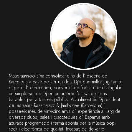
Maadraassoo s’ha consolidat dins de l’ escena de
Barcelona a base de ser un dels Dj´s que millor juga amb
el pop i l´ electrònica, convertint de forma única i singular
un simple set de Dj en un autèntic festival de sons
ballables per a tots els públics. Actualment és Dj resident
de les sales Razzmatazz & Jamboree (Barcelona) i
posseeix més de vint-i-cinc anys d´ experiència al llarg de
diversos clubs, sales i discoteques d´ Espanya amb
acurada programació i ferma aposta per la música pop-
rock i electrònica de qualitat. Incapaç de deixar-te