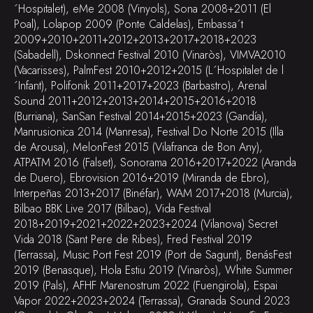
´Hospitalet), eMe 2008 (Vinyols), Sona 2008+2011 (El
Poal), Lolapop 2009 (Ponte Caldelas), Embassa´t
2009+2010+2011+2012+2013+2017+2018+2023
(Sabadell), Dskonnect Festival 2010 (Vinaròs), VIMVA2010
(Vacarisses), PalmFest 2010+2012+2015 (L´Hospitalet de l
´Infant), Polifonik 2011+2017+2023 (Barbastro), Arenal
Sound 2011+2012+2013+2014+2015+2016+2018
(Burriana), SanSan Festival 2014+2015+2023 (Gandía),
Manrusionica 2014 (Manresa), Festival Do Norte 2015 (Illa
de Arousa), MelonFest 2015 (Vilafranca de Bon Any),
ATPATM 2016 (Falset), Sonorama 2016+2017+2022 (Aranda
de Duero), Ebrovision 2016+2019 (Miranda de Ebro),
Interpeñas 2013+2017 (Binéfar), WAM 2017+2018 (Murcia),
Bilbao BBK Live 2017 (Bilbao), Vida Festival
2018+2019+2021+2022+2023+2024 (Vilanova) Secret
Vida 2018 (Sant Pere de Ribes), Fred Festival 2019
(Terrassa), Music Port Fest 2019 (Port de Sagunt), BenásFest
2019 (Benasque), Hola Estiu 2019 (Vinaròs), White Summer
2019 (Pals), AFHF Marenostrum 2022 (Fuengirola), Espai
Vapor 2022+2023+2024 (Terrassa), Granada Sound 2023