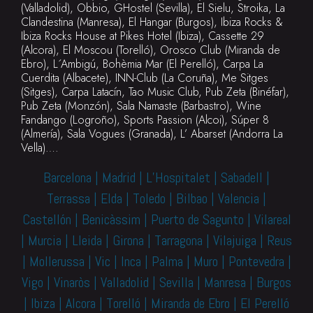
(Valladolid), Obbio, GHostel (Sevilla), El Sielu, Stroika, La
Clandestina (Manresa), El Hangar (Burgos), Ibiza Rocks &
Ibiza Rocks House at Pikes Hotel (Ibiza), Cassette 29
(Alcora), El Moscou (Torelló), Orosco Club (Miranda de
Ebro), L´Ambigú, Bohèmia Mar (El Perelló), Carpa La
Cuerdita (Albacete), INN-Club (La Coruña), Me Sitges
(Sitges), Carpa Latacín, Tao Music Club, Pub Zeta (Binéfar),
Pub Zeta (Monzón), Sala Namaste (Barbastro), Wine
Fandango (Logroño), Sports Passion (Alcoi), Súper 8
(Almería), Sala Vogues (Granada), L’ Abarset (Andorra La
Vella)….
Barcelona | Madrid | L’Hospitalet | Sabadell |
Terrassa | Elda | Toledo | Bilbao | Valencia |
Castellón | Benicàssim | Puerto de Sagunto | Vilareal
| Murcia | Lleida | Girona | Tarragona | Vilajuiga | Reus
| Mollerussa | Vic | Inca | Palma | Muro | Pontevedra |
Vigo | Vinaròs | Valladolid | Sevilla | Manresa | Burgos
| Ibiza | Alcora | Torelló | Miranda de Ebro | El Perelló