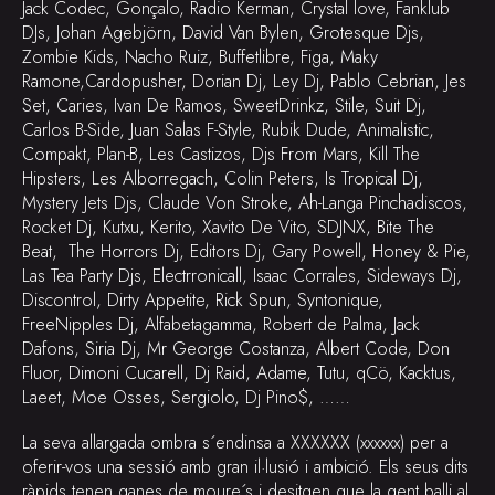
Jack Codec, Gonçalo, Radio Kerman, Crystal love, Fanklub
DJs, Johan Agebjörn, David Van Bylen, Grotesque Djs,
Zombie Kids, Nacho Ruiz, Buffetlibre, Figa, Maky
Ramone,Cardopusher, Dorian Dj, Ley Dj, Pablo Cebrian, Jes
Set, Caries, Ivan De Ramos, SweetDrinkz, Stile, Suit Dj,
Carlos B-Side, Juan Salas F-Style, Rubik Dude, Animalistic,
Compakt, Plan-B, Les Castizos, Djs From Mars, Kill The
Hipsters, Les Alborregach, Colin Peters, Is Tropical Dj,
Mystery Jets Djs, Claude Von Stroke, Ah-Langa Pinchadiscos,
Rocket Dj, Kutxu, Kerito, Xavito De Vito, SDJNX, Bite The
Beat, The Horrors Dj, Editors Dj, Gary Powell, Honey & Pie,
Las Tea Party Djs, Electrronicall, Isaac Corrales, Sideways Dj,
Discontrol, Dirty Appetite, Rick Spun, Syntonique,
FreeNipples Dj, Alfabetagamma, Robert de Palma, Jack
Dafons, Siria Dj, Mr George Costanza, Albert Code, Don
Fluor, Dimoni Cucarell, Dj Raid, Adame, Tutu, qCö, Kacktus,
Laeet, Moe Osses, Sergiolo, Dj Pino$, ……
La seva allargada ombra s´endinsa a XXXXXX (xxxxxx) per a
oferir-vos una sessió amb gran il·lusió i ambició. Els seus dits
ràpids tenen ganes de moure´s i desitgen que la gent balli al