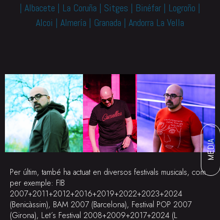
| Albacete | La Coruña | Sitges | Binéfar | Logroño |
Alcoi | Almería | Granada | Andorra La Vella
MEDIA
Per últim, també ha actuat en diversos festivals musicals, com
per exemple: FIB
2007+2011+2012+2016+2019+2022+2023+2024
(Benicàssim), BAM 2007 (Barcelona), Festival POP 2007
(Girona), Let´s Festival 2008+2009+2017+2024 (L