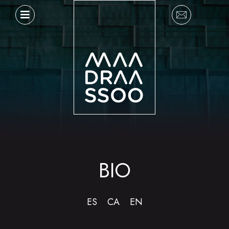
Vés
al
contingut
BIO
ES
CA
EN