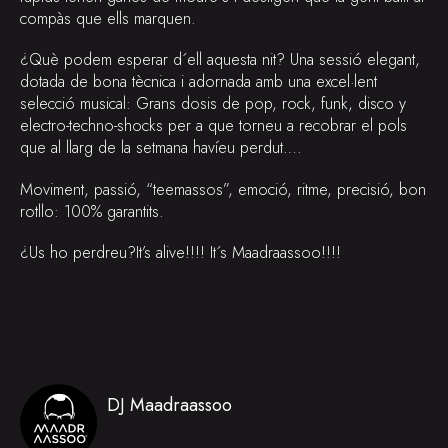
compàs que ells marquen.
¿Què podem esperar d´ell aquesta nit? Una sessió elegant,
dotada de bona tècnica i adornada amb una excel·lent
selecció musical: Grans dosis de pop, rock, funk, disco y
electro-techno-shocks per a que torneu a recobrar el pols
que al llarg de la setmana havíeu perdut….
Moviment, passió, “teemassos”, emoció, ritme, precisió, bon
rotllo: 100% garantits.
¿Us ho perdreu?It’s alive!!!! It´s Maadraassoo!!!!
DJ Maadraassoo