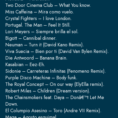
Two Door Cinema Club – What You know.
Miss Caffeina – Mira como vuelo.
Crystal Fighters – I love London.
Portugal. The Man – Feel It Still.
Lori Meyers – Siempre brilla el sol.
Bigott – Cannibal dinner.
Neuman – Turn it (David Kano Remix).
Viva Suecia – Bien por ti (David Van Bylen Remix).
Die Antwoord – Banana Brain.
Kasabian – Eez-Eh.
Sidonie – Carreteras Infinitas (Fenomeno Remix).
Purple Disco Machine – Body funk.
The Royal Concept – On our way (ElyElla remix).
Robert Miles – Children (Dream version).
The Chainsmokers feat. Daya – Donâ€™t Let Me
Down.
El Columpio Asesino – Toro (Andre VII Remix).
Maga – Agosto esquimal.