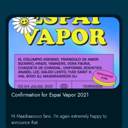
Página
Página
Página
Página
Página
Página
Pági
Confirmation for Espai Vapor 2021
Hi Maadraassoo fans. I’m again extremely happy to
announce that...