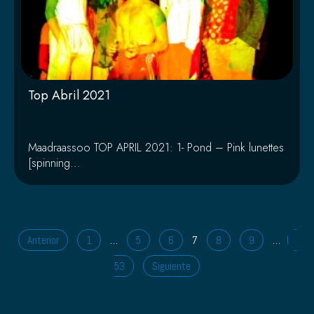
Top Abril 2021
Maadraassoo TOP APRIL 2021: 1- Pond – Pink lunettes
[spinning...
Anterior
1
…
5
6
7
8
9
…
53
Siguiente