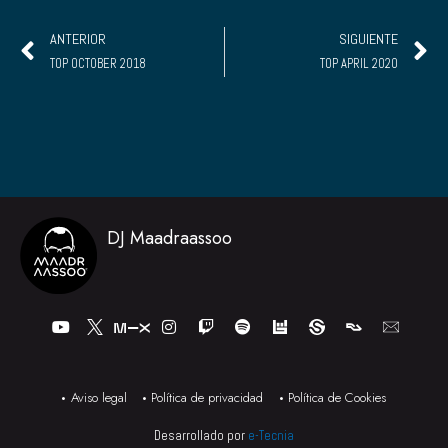
Ant
S
ANTERIOR
SIGUIENTE
TOP OCTOBER 2018
TOP APRIL 2020
DJ Maadraassoo
Y
I
T
S
o
n
w
p
u
s
i
o
t
t
t
t
u
a
c
i
b
g
h
f
Aviso legal
Política de privacidad
Política de Cookies
e
r
y
a
Desarrollado por
e-Tecnia
m