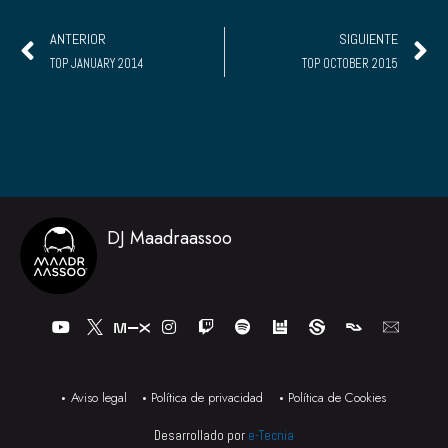
Ant
S
ANTERIOR
SIGUIENTE
TOP JANUARY 2014
TOP OCTOBER 2015
DJ Maadraassoo
Y
I
T
S
o
n
w
p
u
s
i
o
t
t
t
t
u
a
c
i
b
g
h
f
Aviso legal
Política de privacidad
Política de Cookies
e
r
y
a
Desarrollado por
e-Tecnia
m